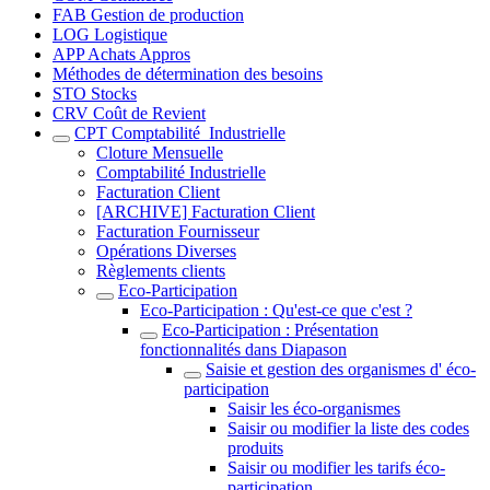
FAB Gestion de production
LOG Logistique
APP Achats Appros
Méthodes de détermination des besoins
STO Stocks
CRV Coût de Revient
CPT Comptabilité_Industrielle
Cloture Mensuelle
Comptabilité Industrielle
Facturation Client
[ARCHIVE] Facturation Client
Facturation Fournisseur
Opérations Diverses
Règlements clients
Eco-Participation
Eco-Participation : Qu'est-ce que c'est ?
Eco-Participation : Présentation
fonctionnalités dans Diapason
Saisie et gestion des organismes d' éco-
participation
Saisir les éco-organismes
Saisir ou modifier la liste des codes
produits
Saisir ou modifier les tarifs éco-
participation