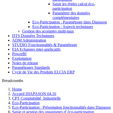
Saisir les règles calcul éco-
participation
Paramétrer des données
complémentaires
Eco-Participation : Paramétrage dans Diapason
Eco-Participation : Aspects techniques
Gestion des acomptes multi-taux
DTS Données Techniques
ADM Administration
STUDIO Fonctionnalités & Paramétrage
EIA Echanges inter-applicatifs
PowerBI
Exploitation
Notes de release
Paramétrages Standards
Cycle de Vie des Produits ELCIA ERP
Breadcrumbs
Home
Accueil DIAPASON 04.16
CPT Comptabilité_Industrielle
Eco-Participation
Eco-Participation : Présentation fonctionnalités dans Diapason
Saisie et gestion des organismes d' éco-participation