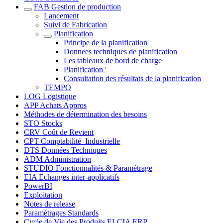
FAB Gestion de production
Lancement
Suivi de Fabrication
Planification
Principe de la planification
Donnees techniques de planification
Les tableaux de bord de charge
Planification '
Consultation des résultats de la planification
TEMPO
LOG Logistique
APP Achats Appros
Méthodes de détermination des besoins
STO Stocks
CRV Coût de Revient
CPT Comptabilité_Industrielle
DTS Données Techniques
ADM Administration
STUDIO Fonctionnalités & Paramétrage
EIA Echanges inter-applicatifs
PowerBI
Exploitation
Notes de release
Paramétrages Standards
Cycle de Vie des Produits ELCIA ERP