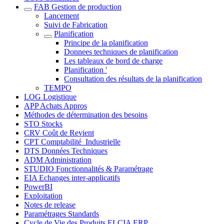
FAB Gestion de production
Lancement
Suivi de Fabrication
Planification
Principe de la planification
Donnees techniques de planification
Les tableaux de bord de charge
Planification '
Consultation des résultats de la planification
TEMPO
LOG Logistique
APP Achats Appros
Méthodes de détermination des besoins
STO Stocks
CRV Coût de Revient
CPT Comptabilité_Industrielle
DTS Données Techniques
ADM Administration
STUDIO Fonctionnalités & Paramétrage
EIA Echanges inter-applicatifs
PowerBI
Exploitation
Notes de release
Paramétrages Standards
Cycle de Vie des Produits ELCIA ERP