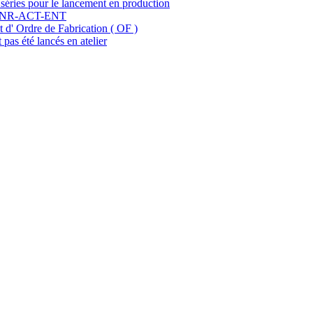
séries pour le lancement en production
ar ENR-ACT-ENT
t d' Ordre de Fabrication ( OF )
 pas été lancés en atelier