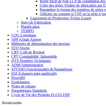
Règle REB de type LCP de constitution des 
Créer des séries /Ordres de fabrication p
Paramétrer le format des numéros de séries e
Afficher un warning si l’OF ou la série n’ont
Lancement en Production: Fiches Expert
Suivi de Fabrication
Planification
TEMPO
LOG Logistique
APP Achats Appros
Méthodes de détermination des besoins
STO Stocks
CRV Coût de Revient
CPT Comptabilité_Industrielle
DTS Données Techniques
ADM Administration
STUDIO Fonctionnalités & Paramétrage
EIA Echanges inter-applicatifs
PowerBI
Exploitation
Notes de release
Paramétrages Standards
Cycle de Vie des Produits ELCIA ERP
Breadcrumbs