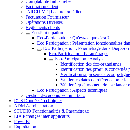
Comptabilité Industrielle
Facturation Client
[ARCHIVE] Facturation Client
Facturation Fournisseur
Opérations Diverses
Règlements clients
Eco-Participation
Eco-Participation : Qu'est-ce que c'est ?
Eco-Participation : Présentation fonctionnalités d
Eco-Participation : Paramétrage dans Diapason
Eco-Participation : Paramétrages
Eco-Participation : Analyse
Identification des éco-organismes
Identification des produits concernés p
Vérification si présence découpe lign
Valider les dates de référence pour le 
Valider à quel moment doit se lancer ou
Eco-Participation : Aspects techniques
Gestion des acomptes multi-taux
DTS Données Techniques
ADM Administration
STUDIO Fonctionnalités & Paramétrage
EIA Echanges inter-applicatifs
PowerBI
Exploitation