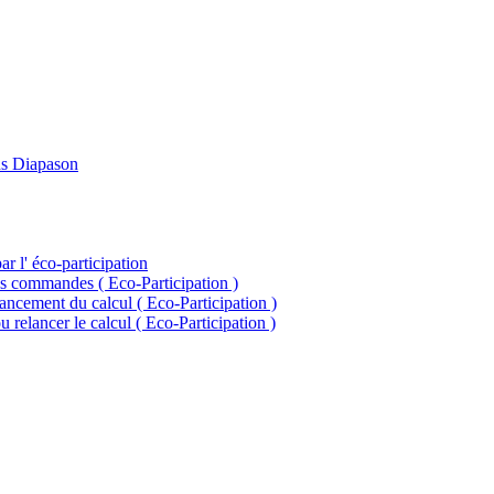
ans Diapason
ar l' éco-participation
es commandes ( Eco-Participation )
lancement du calcul ( Eco-Participation )
 relancer le calcul ( Eco-Participation )