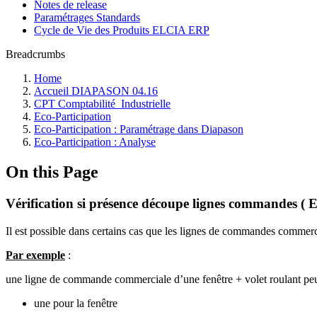
Notes de release
Paramétrages Standards
Cycle de Vie des Produits ELCIA ERP
Breadcrumbs
Home
Accueil DIAPASON 04.16
CPT Comptabilité_Industrielle
Eco-Participation
Eco-Participation : Paramétrage dans Diapason
Eco-Participation : Analyse
On this Page
Vérification si présence découpe lignes commandes ( E
Il est possible dans certains cas que les lignes de commandes commer
Par exemple
:
une ligne de commande commerciale d’une fenêtre + volet roulant peu
une pour la fenêtre