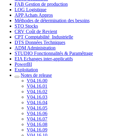
FAB Gestion de production
LOG Logistique
APP Achats Appros
Méthodes de détermination des besoins
STO Stocks
CRV Coût de Revient
CPT Comptabilité_Industrielle
DTS Données Techniques
ADM Administration
STUDIO Fonctionnalités & Paramétrage
EIA Echanges inter-applicatifs
PowerBI
Exploitation
Notes de release
V04.16.00
V04.16.01
V04.16.02
V04.16.03
V04.16.04
V04.16.05
V04.16.06
V04.16.07
V04.16.08
V04.16.09
V04.16.10