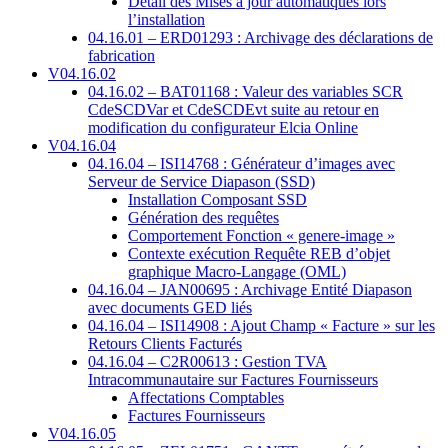
Détail des Mises à jour automatiques lors
l’installation
04.16.01 – ERD01293 : Archivage des déclarations de
fabrication
V04.16.02
04.16.02 – BAT01168 : Valeur des variables SCR
CdeSCDVar et CdeSCDEvt suite au retour en
modification du configurateur Elcia Online
V04.16.04
04.16.04 – ISI14768 : Générateur d’images avec
Serveur de Service Diapason (SSD)
Installation Composant SSD
Génération des requêtes
Comportement Fonction « genere-image »
Contexte exécution Requête REB d’objet
graphique Macro-Langage (OML)
04.16.04 – JAN00695 : Archivage Entité Diapason
avec documents GED liés
04.16.04 – ISI14908 : Ajout Champ « Facture » sur les
Retours Clients Facturés
04.16.04 – C2R00613 : Gestion TVA
Intracommunautaire sur Factures Fournisseurs
Affectations Comptables
Factures Fournisseurs
V04.16.05