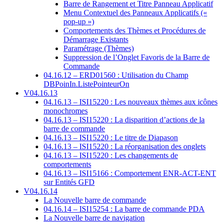
Barre de Rangement et Titre Panneau Applicatif
Menu Contextuel des Panneaux Applicatifs («
pop-up »)
Comportements des Thèmes et Procédures de
Démarrage Existants
Paramétrage (Thèmes)
Suppression de l’Onglet Favoris de la Barre de
Commande
04.16.12 – ERD01560 : Utilisation du Champ
DBPoinIn.ListePointeurOn
V04.16.13
04.16.13 – ISI15220 : Les nouveaux thèmes aux icônes
monochromes
04.16.13 – ISI15220 : La disparition d’actions de la
barre de commande
04.16.13 – ISI15220 : Le titre de Diapason
04.16.13 – ISI15220 : La réorganisation des onglets
04.16.13 – ISI15220 : Les changements de
comportements
04.16.13 – ISI15166 : Comportement ENR-ACT-ENT
sur Entités GFD
V04.16.14
La Nouvelle barre de commande
04.16.14 – ISI15254 : La barre de commande PDA
La Nouvelle barre de navigation