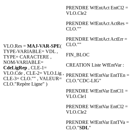
PRENDRE WfEntAct EntCl2 =
VLO.Cle2
PRENDRE WfEntAct ActRes =
CLO.""
PRENDRE WfEntAct ActErr =
CLO.""
VLO.Res =
MAJ-VAR-SPE
(
TYPE-VARIABLE= VDL ,
FIN_BLOC
TYPE= CARACTERE ,
NOM-VARIABLE=
CREATION Liste WfEntVar :
CdeLigRep
, CLE-1=
VLO.Cde , CLE-2= VLO.Lig ,
PRENDRE WfEntVar EntTEn =
CLE-3= CLO."" , VALEUR=
CLO."CDC-LIG"
CLO."Repère Ligne" )
PRENDRE WfEntVar EntCl1 =
VLO.Cle1
PRENDRE WfEntVar EntCl2 =
VLO.Cle2
PRENDRE WfEntVar EntTVa =
CLO."
SDL
"