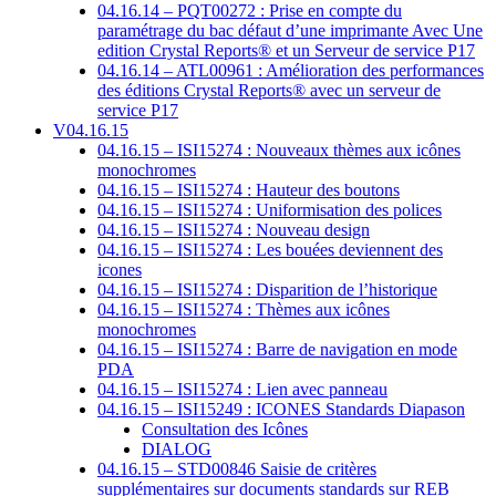
04.16.14 – PQT00272 : Prise en compte du
paramétrage du bac défaut d’une imprimante Avec Une
edition Crystal Reports® et un Serveur de service P17
04.16.14 – ATL00961 : Amélioration des performances
des éditions Crystal Reports® avec un serveur de
service P17
V04.16.15
04.16.15 – ISI15274 : Nouveaux thèmes aux icônes
monochromes
04.16.15 – ISI15274 : Hauteur des boutons
04.16.15 – ISI15274 : Uniformisation des polices
04.16.15 – ISI15274 : Nouveau design
04.16.15 – ISI15274 : Les bouées deviennent des
icones
04.16.15 – ISI15274 : Disparition de l’historique
04.16.15 – ISI15274 : Thèmes aux icônes
monochromes
04.16.15 – ISI15274 : Barre de navigation en mode
PDA
04.16.15 – ISI15274 : Lien avec panneau
04.16.15 – ISI15249 : ICONES Standards Diapason
Consultation des Icônes
DIALOG
04.16.15 – STD00846 Saisie de critères
supplémentaires sur documents standards sur REB