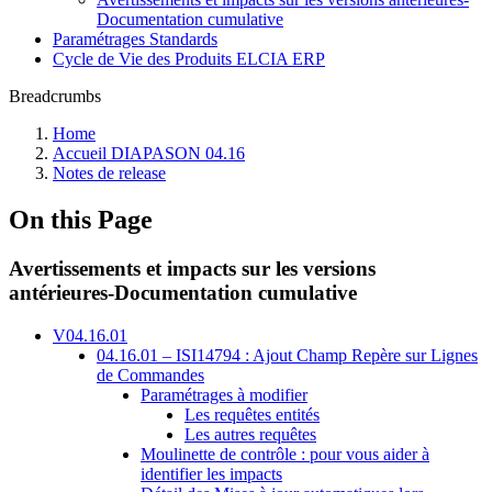
Documentation cumulative
Paramétrages Standards
Cycle de Vie des Produits ELCIA ERP
Breadcrumbs
Home
Accueil DIAPASON 04.16
Notes de release
On this Page
Avertissements et impacts sur les versions
antérieures-Documentation cumulative
V04.16.01
04.16.01 – ISI14794 : Ajout Champ Repère sur Lignes
de Commandes
Paramétrages à modifier
Les requêtes entités
Les autres requêtes
Moulinette de contrôle : pour vous aider à
identifier les impacts