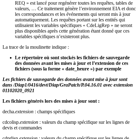
REQ » est lancé pour regénérer toutes les requêtes, tables de
valeurs, … Ce traitement génère l’environnement EIA et donc
les correspondances et les événements qui seront mis à jour
automatiquement. Les requêtes portant sur les entités qui
utilisaient les variables spécifiques « CdeLigRep » ne seront
plus disponibles après cette génération étant donné que ces
variables spécifiques n’existeront plus.
La trace de la moulinette indique :
Le répertoire où sont stockés les fichiers de sauvegarde
des données avant les mises à jour et l’extension de ces
fichiers (sous la forme « date_heure ») par exemple
Les fichiers de sauvegarde des données avant mise à jour sont
dans /Diap1/0416/devt/Diap/GraPatch/P.04.16.01 avec extension
01102020_0921
Les fichiers générés lors des mises à jour sont :
decha.
extension
: champs spécifiques
cdcolisp.
extension
: valeurs du champ spécifique sur les lignes de
devis et commandes
cdprlisp.
extension
: valeurs du champ spécifique sur les lignes de