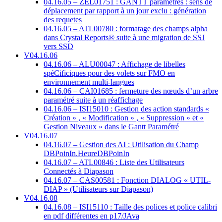
04.16.05 – ZEL01751 : GANTT paramétrés : sens de
déplacement par rapport à un jour exclu : génération
des requetes
04.16.05 – ATL00780 : formatage des champs alpha
dans Crystal Reports® suite à une migration de SSJ
vers SSD
V04.16.06
04.16.06 – ALU00047 : Affichage de libelles
spéCificiques pour des volets sur FMO en
environnement multi-langues
04.16.06 – CAI01685 : fermeture des nœuds d’un arbre
paramétré suite à un réaffichage
04.16.06 – ISI15010 : Gestion des action standards «
Création » , « Modification » , « Suppression » et «
Gestion Niveaux » dans le Gantt Paramétré
V04.16.07
04.16.07 – Gestion des AI : Utilisation du Champ
DBPoinIn.HeureDBPoinIn
04.16.07 – ATL00846 : Liste des Utilisateurs
Connectés à Diapason
04.16.07 – CAS00581 : Fonction DIALOG « UTIL-
DIAP » (Utilisateurs sur Diapason)
V04.16.08
04.16.08 – ISI15110 : Taille des polices et police calibri
en pdf différentes en p17/JAva