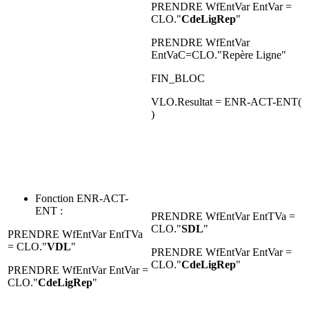
PRENDRE WfEntVar EntVar =
CLO."
CdeLigRep
"
PRENDRE WfEntVar
EntVaC=CLO."Repère Ligne"
FIN_BLOC
VLO.Resultat = ENR-ACT-ENT(
)
Fonction ENR-ACT-
ENT :
PRENDRE WfEntVar EntTVa =
CLO."
SDL
"
PRENDRE WfEntVar EntTVa
= CLO."
VDL
"
PRENDRE WfEntVar EntVar =
CLO."
CdeLigRep
"
PRENDRE WfEntVar EntVar =
CLO."
CdeLigRep
"