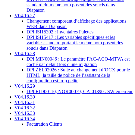
standard du même nom posent des soucis dans
Diapason
V04.16.27
Changement composant d’affichage des applications
WEB dans Diapason
DPI ISI15392 : Inventaires Palettes
DPI ISI15417 : Les variables spécifiques et les
variables standard portant le même nom posent des
soucis dans Diapason
V04.16.28
DPI MIN00046 : Le paramètre FAC-ACO-MTVA est
coché par défaut lors d'une migration
DPI ZEL02026 : Suite au changement d’OCX pour le
HTML, la taille de police de l’assistant de la
configuration est trop petite
V04.16.29
DPI RID00110, NOR00079, CAI01890 : SW en erreur
V04.16.30
V04.16.31
V04.16.32
V04.16.33
V04.16.34
Facturation Clients