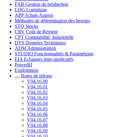
FAB Gestion de production
LOG Logistique
APP Achats Appros
Méthodes de détermination des besoins
STO Stocks
CRV Coût de Revient
CPT Comptabilité_Industrielle
DTS Données Techniques
ADM Administration
STUDIO Fonctionnalités & Paramétrage
EIA Echanges inter-applicatifs
PowerBI
Exploitation
Notes de release
V04.16.00
V04.16.01
V04.16.02
V04.16.03
V04.16.04
V04.16.05
V04.16.06
V04.16.07
V04.16.08
V04.16.09
V04.16.10