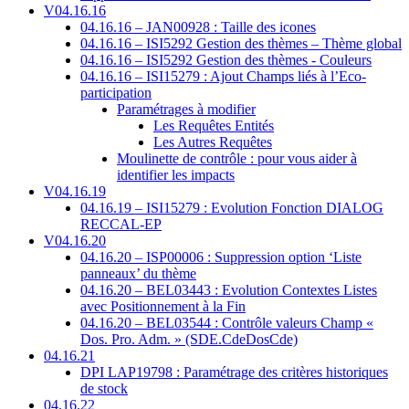
V04.16.16
04.16.16 – JAN00928 : Taille des icones
04.16.16 – ISI5292 Gestion des thèmes – Thème global
04.16.16 – ISI5292 Gestion des thèmes - Couleurs
04.16.16 – ISI15279 : Ajout Champs liés à l’Eco-
participation
Paramétrages à modifier
Les Requêtes Entités
Les Autres Requêtes
Moulinette de contrôle : pour vous aider à
identifier les impacts
V04.16.19
04.16.19 – ISI15279 : Evolution Fonction DIALOG
RECCAL-EP
V04.16.20
04.16.20 – ISP00006 : Suppression option ‘Liste
panneaux’ du thème
04.16.20 – BEL03443 : Evolution Contextes Listes
avec Positionnement à la Fin
04.16.20 – BEL03544 : Contrôle valeurs Champ «
Dos. Pro. Adm. » (SDE.CdeDosCde)
04.16.21
DPI LAP19798 : Paramétrage des critères historiques
de stock
04.16.22