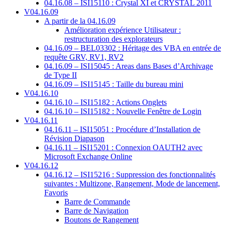
04.16.08 – ISI15110 : Crystal XI et CRYSTAL 2011
V04.16.09
A partir de la 04.16.09
Amélioration expérience Utilisateur :
restructuration des explorateurs
04.16.09 – BEL03302 : Héritage des VBA en entrée de
requête GRV, RV1, RV2
04.16.09 – ISI15045 : Areas dans Bases d’Archivage
de Type II
04.16.09 – ISI15145 : Taille du bureau mini
V04.16.10
04.16.10 – ISI15182 : Actions Onglets
04.16.10 – ISI15182 : Nouvelle Fenêtre de Login
V04.16.11
04.16.11 – ISI15051 : Procédure d’Installation de
Révision Diapason
04.16.11 – ISI15201 : Connexion OAUTH2 avec
Microsoft Exchange Online
V04.16.12
04.16.12 – ISI15216 : Suppression des fonctionnalités
suivantes : Multizone, Rangement, Mode de lancement,
Favoris
Barre de Commande
Barre de Navigation
Boutons de Rangement