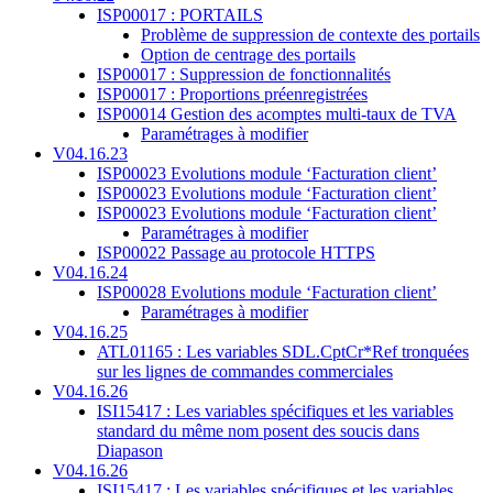
ISP00017 : PORTAILS
Problème de suppression de contexte des portails
Option de centrage des portails
ISP00017 : Suppression de fonctionnalités
ISP00017 : Proportions préenregistrées
ISP00014 Gestion des acomptes multi-taux de TVA
Paramétrages à modifier
V04.16.23
ISP00023 Evolutions module ‘Facturation client’
ISP00023 Evolutions module ‘Facturation client’
ISP00023 Evolutions module ‘Facturation client’
Paramétrages à modifier
ISP00022 Passage au protocole HTTPS
V04.16.24
ISP00028 Evolutions module ‘Facturation client’
Paramétrages à modifier
V04.16.25
ATL01165 : Les variables SDL.CptCr*Ref tronquées
sur les lignes de commandes commerciales
V04.16.26
ISI15417 : Les variables spécifiques et les variables
standard du même nom posent des soucis dans
Diapason
V04.16.26
ISI15417 : Les variables spécifiques et les variables