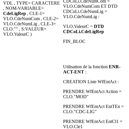
CDCoLi.CdeNumCom =
VDL , TYPE= CARACTERE
VLO.CdeNumCom ET DTD
, NOM-VARIABLE=
CDCoLi.CdeNumLig =
CdeLigRep
, CLE-1=
VLO.CdeNumLig :
VLO.CdeNumCom , CLE-2=
VLO.CdeNumLig , CLE-3=
VLO.ValeurC =
DTD
CLO."" , S:VALEUR=
CDCoLi.CdeLigRep
VLO.ValeurC )
FIN_BLOC
Utilisation de la fonction
ENR-
ACT-ENT
:
CREATION Liste WfEntAct :
PRENDRE WfEntAct Action =
CLO."MOD"
PRENDRE WfEntAct EntTEn =
CLO."CDC-LIG"
PRENDRE WfEntAct EntCl1 =
VLO.Cle1