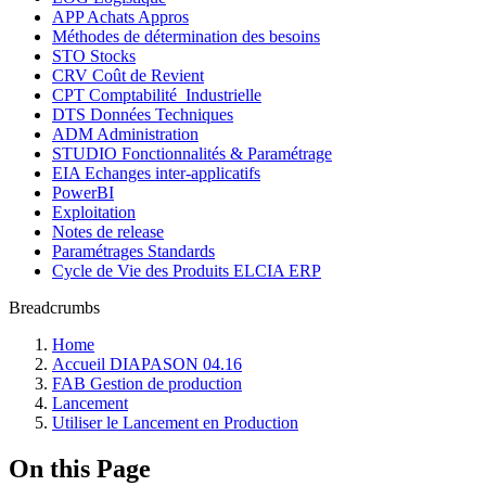
APP Achats Appros
Méthodes de détermination des besoins
STO Stocks
CRV Coût de Revient
CPT Comptabilité_Industrielle
DTS Données Techniques
ADM Administration
STUDIO Fonctionnalités & Paramétrage
EIA Echanges inter-applicatifs
PowerBI
Exploitation
Notes de release
Paramétrages Standards
Cycle de Vie des Produits ELCIA ERP
Breadcrumbs
Home
Accueil DIAPASON 04.16
FAB Gestion de production
Lancement
Utiliser le Lancement en Production
On this Page