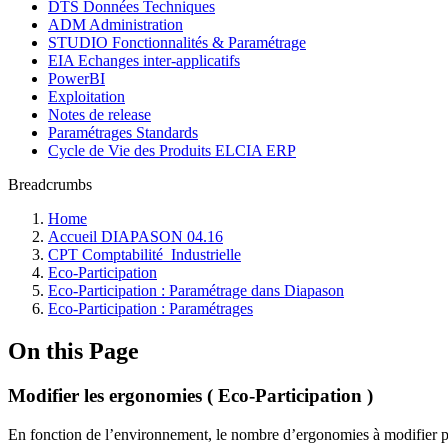
DTS Données Techniques
ADM Administration
STUDIO Fonctionnalités & Paramétrage
EIA Echanges inter-applicatifs
PowerBI
Exploitation
Notes de release
Paramétrages Standards
Cycle de Vie des Produits ELCIA ERP
Breadcrumbs
Home
Accueil DIAPASON 04.16
CPT Comptabilité_Industrielle
Eco-Participation
Eco-Participation : Paramétrage dans Diapason
Eco-Participation : Paramétrages
On this Page
Modifier les ergonomies ( Eco-Participation )
En fonction de l’environnement, le nombre d’ergonomies à modifier po