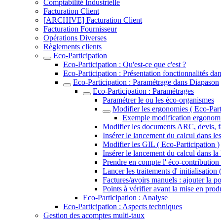
Comptabilité Industrielle
Facturation Client
[ARCHIVE] Facturation Client
Facturation Fournisseur
Opérations Diverses
Règlements clients
Eco-Participation
Eco-Participation : Qu'est-ce que c'est ?
Eco-Participation : Présentation fonctionnalités d
Eco-Participation : Paramétrage dans Diapason
Eco-Participation : Paramétrages
Paramétrer le ou les éco-organismes
Modifier les ergonomies ( Eco-Part
Exemple modification ergonomie
Modifier les documents ARC, devis, fa
Insérer le lancement du calcul dans le
Modifier les GIL ( Eco-Participation )
Insérer le lancement du calcul dans la
Prendre en compte l' éco-contribution 
Lancer les traitements d' initialisation
Factures/avoirs manuels : ajouter la pos
Points à vérifier avant la mise en produ
Eco-Participation : Analyse
Eco-Participation : Aspects techniques
Gestion des acomptes multi-taux