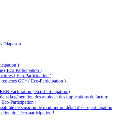
ans Diapason
icipation )
 ( Eco-Participation )
ctures ( Eco-Participation )
s requetes GC* ( Eco-Participation )
 REB Facturation ( Eco-Participation )
dans la génération des avoirs et des duplications de facture
 ( Eco-Participation )
sibilité de saisir ou de modifier un détail d' éco-participation
ction de l' éco-participation !