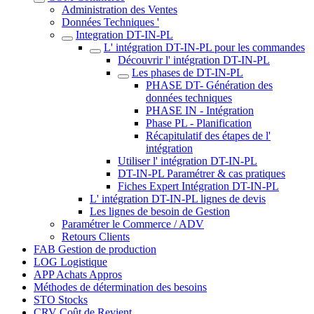
Administration des Ventes
Données Techniques '
Integration DT-IN-PL
L' intégration DT-IN-PL pour les commandes
Découvrir l' intégration DT-IN-PL
Les phases de DT-IN-PL
PHASE DT- Génération des
données techniques
PHASE IN - Intégration
Phase PL - Planification
Récapitulatif des étapes de l'
intégration
Utiliser l' intégration DT-IN-PL
DT-IN-PL Paramétrer & cas pratiques
Fiches Expert Intégration DT-IN-PL
L' intégration DT-IN-PL lignes de devis
Les lignes de besoin de Gestion
Paramétrer le Commerce / ADV
Retours Clients
FAB Gestion de production
LOG Logistique
APP Achats Appros
Méthodes de détermination des besoins
STO Stocks
CRV Coût de Revient