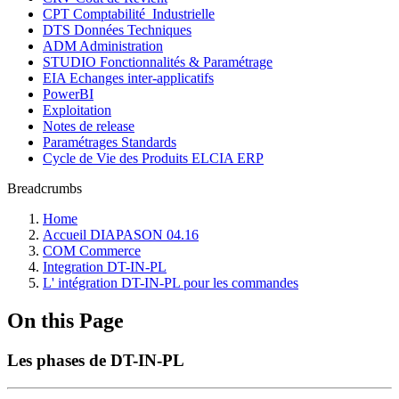
CPT Comptabilité_Industrielle
DTS Données Techniques
ADM Administration
STUDIO Fonctionnalités & Paramétrage
EIA Echanges inter-applicatifs
PowerBI
Exploitation
Notes de release
Paramétrages Standards
Cycle de Vie des Produits ELCIA ERP
Breadcrumbs
Home
Accueil DIAPASON 04.16
COM Commerce
Integration DT-IN-PL
L' intégration DT-IN-PL pour les commandes
On this Page
Les phases de DT-IN-PL