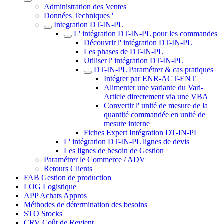
Administration des Ventes
Données Techniques '
Integration DT-IN-PL
L' intégration DT-IN-PL pour les commandes
Découvrir l' intégration DT-IN-PL
Les phases de DT-IN-PL
Utiliser l' intégration DT-IN-PL
DT-IN-PL Paramétrer & cas pratiques
Intégrer par ENR-ACT-ENT
Alimenter une variante du Vari-
Article directement via une VBA
Convertir l' unité de mesure de la
quantité commandée en unité de
mesure interne
Fiches Expert Intégration DT-IN-PL
L' intégration DT-IN-PL lignes de devis
Les lignes de besoin de Gestion
Paramétrer le Commerce / ADV
Retours Clients
FAB Gestion de production
LOG Logistique
APP Achats Appros
Méthodes de détermination des besoins
STO Stocks
CRV Coût de Revient