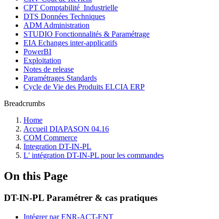
CPT Comptabilité_Industrielle
DTS Données Techniques
ADM Administration
STUDIO Fonctionnalités & Paramétrage
EIA Echanges inter-applicatifs
PowerBI
Exploitation
Notes de release
Paramétrages Standards
Cycle de Vie des Produits ELCIA ERP
Breadcrumbs
Home
Accueil DIAPASON 04.16
COM Commerce
Integration DT-IN-PL
L' intégration DT-IN-PL pour les commandes
On this Page
DT-IN-PL Paramétrer & cas pratiques
Intégrer par ENR-ACT-ENT