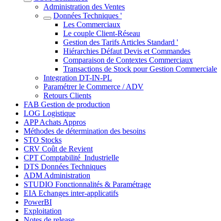
Administration des Ventes
Données Techniques '
Les Commerciaux
Le couple Client-Réseau
Gestion des Tarifs Articles Standard '
Hiérarchies Défaut Devis et Commandes
Comparaison de Contextes Commerciaux
Transactions de Stock pour Gestion Commerciale
Integration DT-IN-PL
Paramétrer le Commerce / ADV
Retours Clients
FAB Gestion de production
LOG Logistique
APP Achats Appros
Méthodes de détermination des besoins
STO Stocks
CRV Coût de Revient
CPT Comptabilité_Industrielle
DTS Données Techniques
ADM Administration
STUDIO Fonctionnalités & Paramétrage
EIA Echanges inter-applicatifs
PowerBI
Exploitation
Notes de release