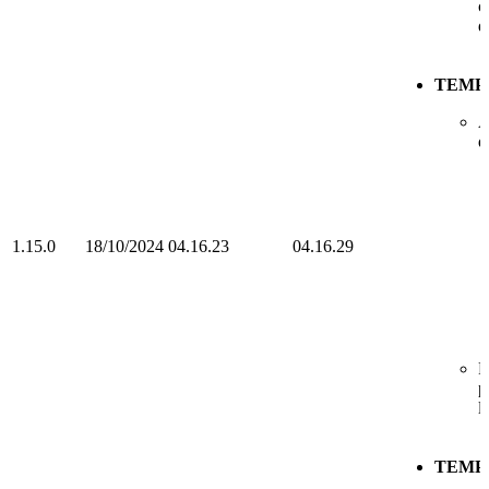
c
d
TEMP
A
d
1.15.0
18/10/2024
04.16.23
04.16.29
R
p
l
TEMP