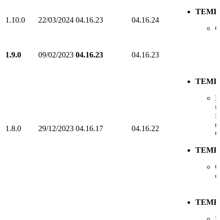
TEMP
1.10.0
22/03/2024
04.16.23
04.16.24
O
1.9.0
09/02/2023
04.16.23
04.16.23
TEMP
P
u
f
(
1.8.0
29/12/2023
04.16.17
04.16.22
G
TEMP
O
d
TEMP
P