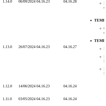
1.14.0
06/09/2024
04.16.23
04.16.28
H
c
TEMP
O
e
TEMP
1.13.0
26/07/2024
04.16.23
04.16.27
P
P
l
P
l
1.12.0
14/06/2024
04.16.23
04.16.24
1.11.0
03/05/2024
04.16.23
04.16.24