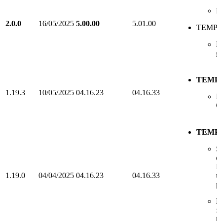
N
2.0.0
16/05/2025
5.00.00
5.01.00
TEMPO
N
g
TEMP
1.19.3
10/05/2025
04.16.23
04.16.33
N
C
TEMP
S
d
P
1.19.0
04/04/2025
04.16.23
04.16.33
u
p
E
:
t