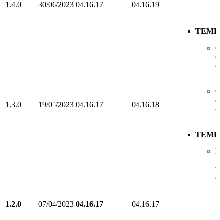
1.4.0
30/06/2023
04.16.17
04.16.19
TEMP
O
d
c
l
O
d
1.3.0
19/05/2023
04.16.17
04.16.18
c
l
TEMP
P
p
t
c
1.2.0
07/04/2023
04.16.17
04.16.17