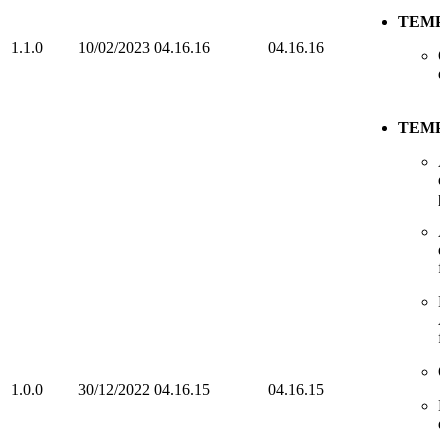
TEMP
1.1.0
10/02/2023
04.16.16
04.16.16
O
d
TEMP
A
d
p
A
d
f
D
A
f
O
1.0.0
30/12/2022
04.16.15
04.16.15
D
d