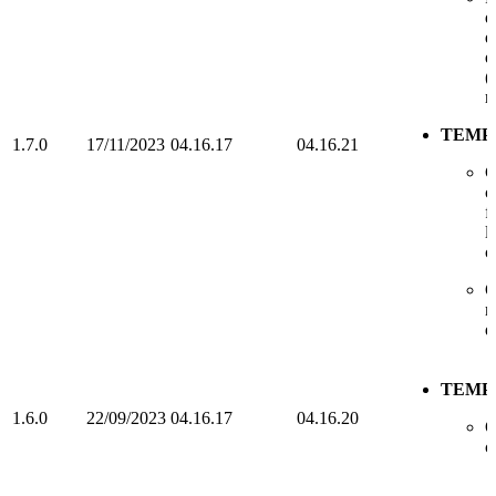
d
d
q
(
r
TEMP
1.7.0
17/11/2023
04.16.17
04.16.21
C
c
f
l
c
O
m
d
TEMP
1.6.0
22/09/2023
04.16.17
04.16.20
O
c