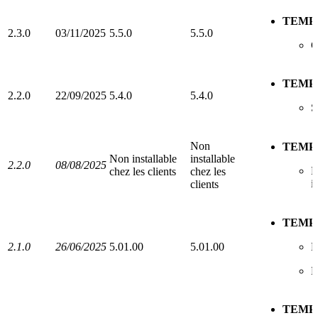
TEMP
2.3.0
03/11/2025
5.5.0
5.5.0
G
TEMP
2.2.0
22/09/2025
5.4.0
5.4.0
S
Non
TEMP
Non installable
installable
2.2.0
08/08/2025
P
chez les clients
chez les
i
clients
TEMP
2.1.0
26/06/2025
5.01.00
5.01.00
N
D
TEMP