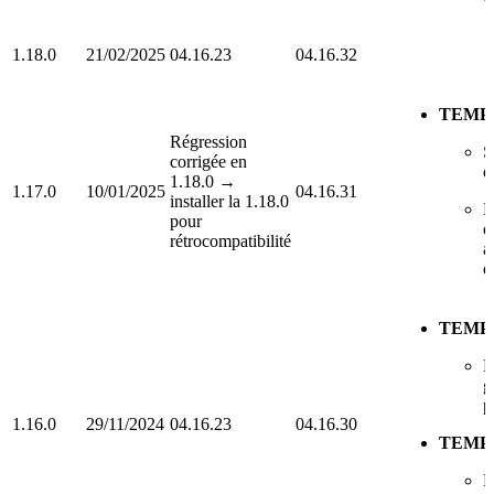
1.18.0
21/02/2025
04.16.23
04.16.32
TEMP
Régression
S
corrigée en
d
1.18.0 →
1.17.0
10/01/2025
04.16.31
installer la 1.18.0
N
pour
d
rétrocompatibilité
a
d
TEMP
N
g
p
1.16.0
29/11/2024
04.16.23
04.16.30
TEMP
H