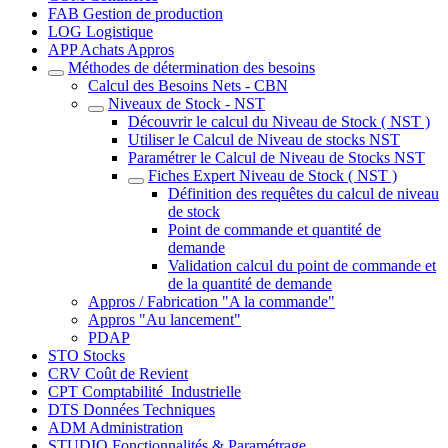
FAB Gestion de production
LOG Logistique
APP Achats Appros
Méthodes de détermination des besoins
Calcul des Besoins Nets - CBN
Niveaux de Stock - NST
Découvrir le calcul du Niveau de Stock ( NST )
Utiliser le Calcul de Niveau de stocks NST
Paramétrer le Calcul de Niveau de Stocks NST
Fiches Expert Niveau de Stock ( NST )
Définition des requêtes du calcul de niveau
de stock
Point de commande et quantité de
demande
Validation calcul du point de commande et
de la quantité de demande
Appros / Fabrication "A la commande"
Appros "Au lancement"
PDAP
STO Stocks
CRV Coût de Revient
CPT Comptabilité_Industrielle
DTS Données Techniques
ADM Administration
STUDIO Fonctionnalités & Paramétrage