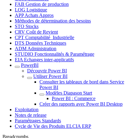
FAB Gestion de production
LOG Logistique
APP Achats Appros
Méthodes de détermination des besoins
STO Stocks
CRV Coût de Revient
CPT Comptabilité_Industrielle
DTS Données Techniques
ADM Administration
STUDIO Fonctionnalités & Paramétrage
EIA Echanges inter-applicatifs
PowerBI
Découvrir Power BI
Utiliser Power BI
Consulter les tableaux de bord dans Service
Power BI
Modèles Diapason Start
Power BI : Commerce
Créer des rapports avec Power BI Desktop
Exploitation
Notes de release
Paramétrages Standards
Cycle de Vie des Produits ELCIA ERP
Breadcrumbs