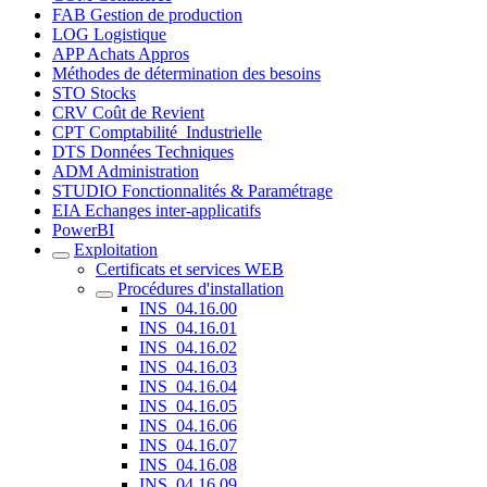
FAB Gestion de production
LOG Logistique
APP Achats Appros
Méthodes de détermination des besoins
STO Stocks
CRV Coût de Revient
CPT Comptabilité_Industrielle
DTS Données Techniques
ADM Administration
STUDIO Fonctionnalités & Paramétrage
EIA Echanges inter-applicatifs
PowerBI
Exploitation
Certificats et services WEB
Procédures d'installation
INS_04.16.00
INS_04.16.01
INS_04.16.02
INS_04.16.03
INS_04.16.04
INS_04.16.05
INS_04.16.06
INS_04.16.07
INS_04.16.08
INS_04.16.09