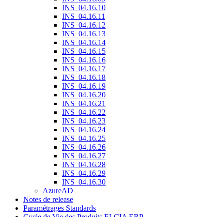
INS_04.16.10
INS_04.16.11
INS_04.16.12
INS_04.16.13
INS_04.16.14
INS_04.16.15
INS_04.16.16
INS_04.16.17
INS_04.16.18
INS_04.16.19
INS_04.16.20
INS_04.16.21
INS_04.16.22
INS_04.16.23
INS_04.16.24
INS_04.16.25
INS_04.16.26
INS_04.16.27
INS_04.16.28
INS_04.16.29
INS_04.16.30
AzureAD
Notes de release
Paramétrages Standards
Cycle de Vie des Produits ELCIA ERP