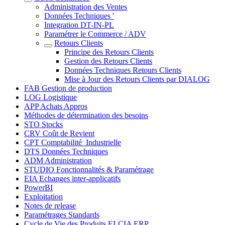
Administration des Ventes
Données Techniques '
Integration DT-IN-PL
Paramétrer le Commerce / ADV
Retours Clients
Principe des Retours Clients
Gestion des Retours Clients
Données Techniques Retours Clients
Mise à Jour des Retours Clients par DIALOG
FAB Gestion de production
LOG Logistique
APP Achats Appros
Méthodes de détermination des besoins
STO Stocks
CRV Coût de Revient
CPT Comptabilité_Industrielle
DTS Données Techniques
ADM Administration
STUDIO Fonctionnalités & Paramétrage
EIA Echanges inter-applicatifs
PowerBI
Exploitation
Notes de release
Paramétrages Standards
Cycle de Vie des Produits ELCIA ERP