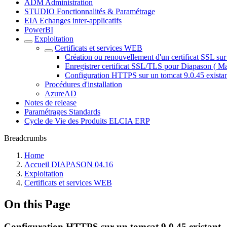
ADM Administration
STUDIO Fonctionnalités & Paramétrage
EIA Echanges inter-applicatifs
PowerBI
Exploitation
Certificats et services WEB
Création ou renouvellement d'un certificat SSL sur
Enregistrer certificat SSL/TLS pour Diapason ( Ma
Configuration HTTPS sur un tomcat 9.0.45 exista
Procédures d'installation
AzureAD
Notes de release
Paramétrages Standards
Cycle de Vie des Produits ELCIA ERP
Breadcrumbs
Home
Accueil DIAPASON 04.16
Exploitation
Certificats et services WEB
On this Page
Configuration HTTPS sur un tomcat 9.0.45 existant