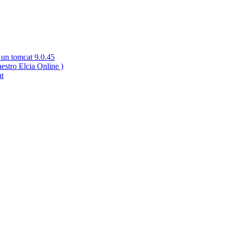
 un tomcat 9.0.45
estro Elcia Online )
nt