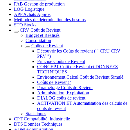
FAB Gestion de production
LOG Logistique
APP Achats Appros
Méthodes de détermination des besoins
STO Stocks
CRV Coût de Revient
Budget et Réalisés
Consolidation
Coûts de Revient
Découvrir les Coûts de revient ( " CRU CRV
PRV ")
Principe Coûts de Revient
CONCEPT Coût de Revient et DONNEES
TECHNIQUES
Environnement Calcul Coût de Revient Simulé.
Coûts de Revient '
Paramétrage Coûts de Revient
Administration, Exploitation
DIALOG coûts de revient
ACTIVATION ET Automatisation des calculs de
couts de revient
Statistiques
CPT Comptabilité_Industrielle
DTS Données Techniques
ADM Administration